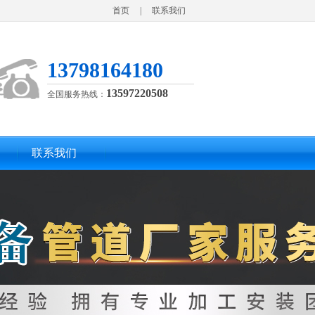
首页
|
联系我们
13798164180
13597220508
全国服务热线：
联系我们