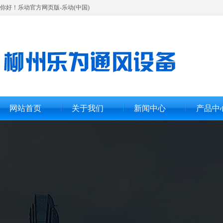
你好！乐动官方网页版-乐动(中国)
网站首页
关于我们
新闻中心
产品中
集研发、设计、制作、安装、销售服务
·执着 ·诚信 ·快捷