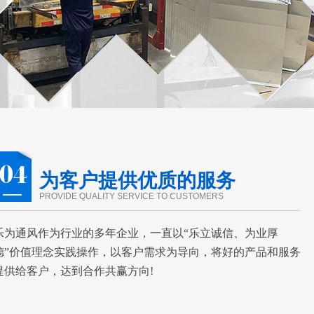
为客户提供优质的服务
PROVIDE QUALITY SERVICE TO CUSTOMERS
乐为通风作为行业的多年企业，一直以“乐立诚信、为业厚
德”价值理念实践操作，以客户需求为导向，将好的产品和服务
提供给客户，达到合作共赢方向!