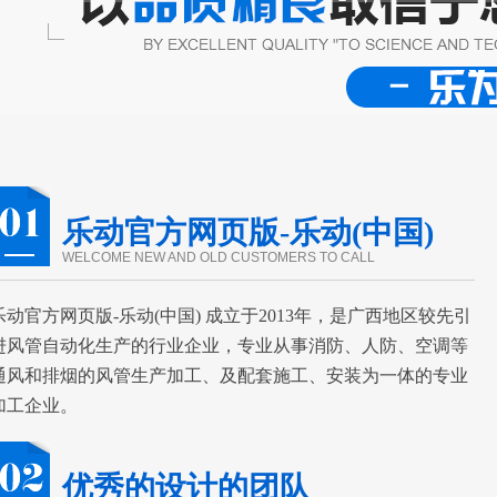
乐动官方网页版-乐动(中国)
WELCOME NEW AND OLD CUSTOMERS TO CALL
乐动官方网页版-乐动(中国) 成立于2013年，是广西地区较先引
进风管自动化生产的行业企业，专业从事消防、人防、空调等
通风和排烟的风管生产加工、及配套施工、安装为一体的专业
加工企业。
优秀的设计的团队