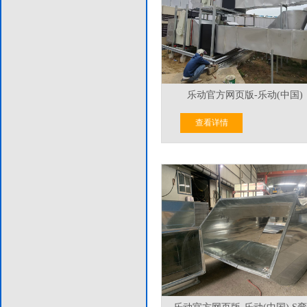
乐动官方网页版-乐动(中国)
查看详情