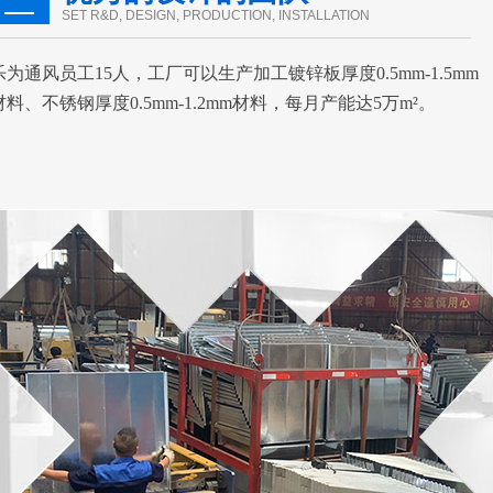
SET R&D, DESIGN, PRODUCTION, INSTALLATION
乐为通风员工15人，工厂可以生产加工镀锌板厚度0.5mm-1.5mm
材料、不锈钢厚度0.5mm-1.2mm材料，每月产能达5万m²。