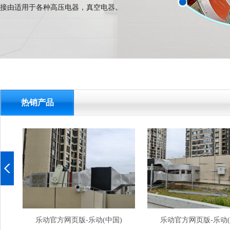
接由适用于各种高压电器，真空电器。
乐动官方网页版-乐动(中国) S
查看详情
热销产品
乐动官方网页版-乐动(中国)
乐动官方网页版-乐动(