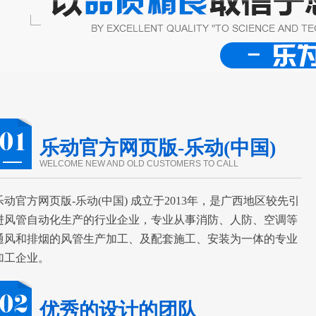
乐动官方网页版-乐动(中国)
WELCOME NEW AND OLD CUSTOMERS TO CALL
乐动官方网页版-乐动(中国) 成立于2013年，是广西地区较先引
进风管自动化生产的行业企业，专业从事消防、人防、空调等
通风和排烟的风管生产加工、及配套施工、安装为一体的专业
加工企业。
优秀的设计的团队