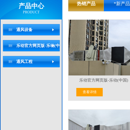
热销产品
*新产品
产品中心
PRODUCT
通风设备
乐动官方网页版-乐动(中
国)
通风工程
乐动官方网页版-乐动(中国)
查看详情