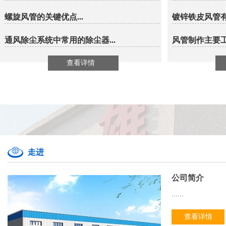
螺旋风管的关键优点...
镀锌铁皮风管有哪
通风除尘系统中常用的除尘器...
风管制作主要工艺
查看详情
走进
公司简介
......
查看详情