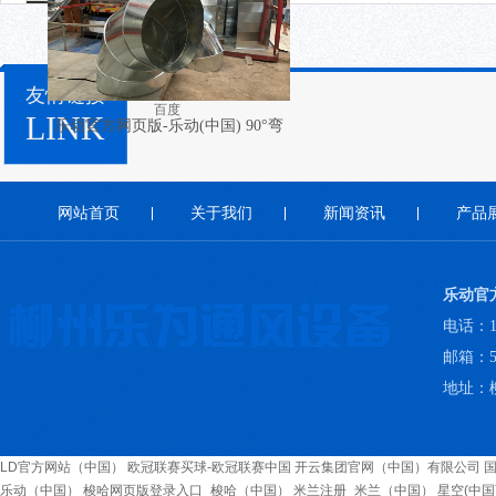
教你如何选择风管
风管是现代公共场合非常
系统等设备中。焊接工艺 不锈·
友情链接
百度
LINK
乐动官方网页版-乐动(中国) 90°弯
更多详情 >>
头
网站首页
关于我们
新闻资讯
产品
教你如何选择风管
镀锌铁皮风管有哪些规格
风管制作主要工艺流程
乐动官
电话：13
邮箱：
地址：
LD官方网站（中国）
欧冠联赛买球-欧冠联赛中国
开云集团官网（中国）有限公司
国
乐动（中国）
梭哈网页版登录入口_梭哈（中国）
米兰注册_米兰（中国）
星空(中国