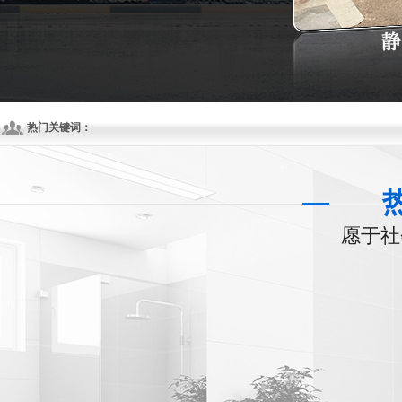
热门关键词：
愿于社