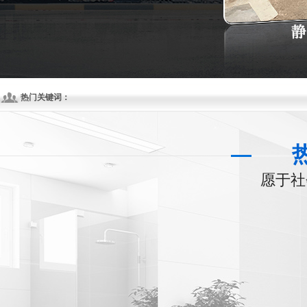
热门关键词：
愿于社