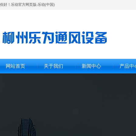
你好！乐动官方网页版-乐动(中国)
网站首页
关于我们
新闻中心
产品中
集研发、设计、制作、安装、销售服务
·执着 ·诚信 ·快捷