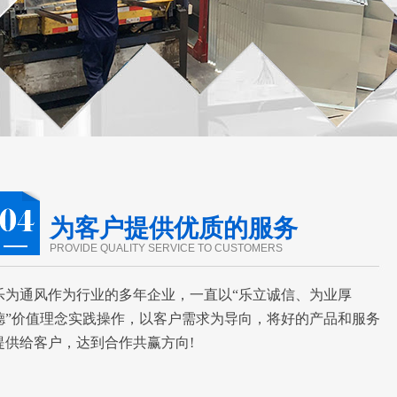
为客户提供优质的服务
PROVIDE QUALITY SERVICE TO CUSTOMERS
乐为通风作为行业的多年企业，一直以“乐立诚信、为业厚
德”价值理念实践操作，以客户需求为导向，将好的产品和服务
提供给客户，达到合作共赢方向!