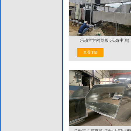
乐动官方网页版-乐动(中国)
查看详情