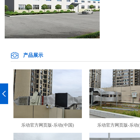
产品展示
乐动官方网页版-乐动(中国)
乐动官方网页版-乐动(