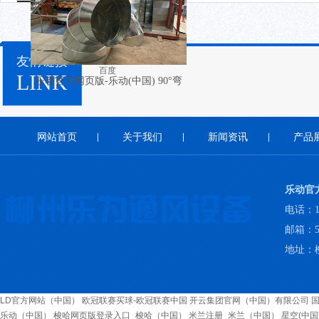
教你如何选择风管
风管是现代公共场合非常
系统等设备中。焊接工艺 不锈·
友情链接
百度
LINK
乐动官方网页版-乐动(中国) 90°弯
更多详情 >>
头
网站首页
关于我们
新闻资讯
产品
教你如何选择风管
镀锌铁皮风管有哪些规格
风管制作主要工艺流程
乐动官
电话：13
邮箱：
地址：
LD官方网站（中国）
欧冠联赛买球-欧冠联赛中国
开云集团官网（中国）有限公司
国
乐动（中国）
梭哈网页版登录入口_梭哈（中国）
米兰注册_米兰（中国）
星空(中国