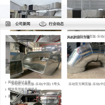
公司新闻
行业动态
乐动官方网页版-乐动(中国)
乐动官方网页版-乐动(
风机的设计方案
风机的设计方案一般是依
度、排风量、气压、物质等设计
更多详情 >>
风机的设计方案
乐动官方网页版-乐动(中国) S弯头
乐动官方网页版-乐动(中国)
螺旋风管的关键优点
头
通风除尘系统中常用的除尘器