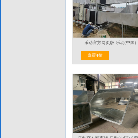
乐动官方网页版-乐动(中国)
查看详情