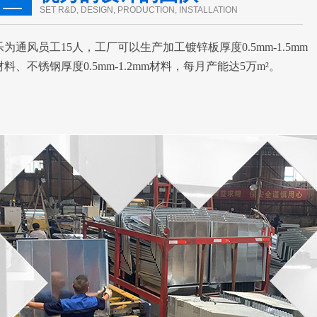
SET R&D, DESIGN, PRODUCTION, INSTALLATION
乐为通风员工15人，工厂可以生产加工镀锌板厚度0.5mm-1.5mm
材料、不锈钢厚度0.5mm-1.2mm材料，每月产能达5万m²。