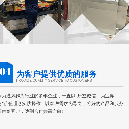
为客户提供优质的服务
PROVIDE QUALITY SERVICE TO CUSTOMERS
乐为通风作为行业的多年企业，一直以“乐立诚信、为业厚
德”价值理念实践操作，以客户需求为导向，将好的产品和服务
提供给客户，达到合作共赢方向!