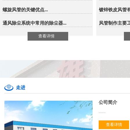
螺旋风管的关键优点...
镀锌铁皮风管有哪
通风除尘系统中常用的除尘器...
风管制作主要工艺
查看详情
走进
公司简介
......
查看详情