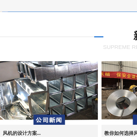
SUPREME R
风机的设计方案...
教你如何选择风管