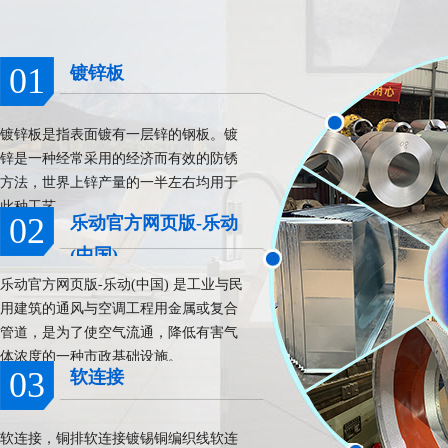
01
镀锌板
镀锌板是指表面镀有一层锌的钢板。镀
锌是一种经常采用的经济而有效的防锈
乐动官方网页版-乐动(中国)
方法，世界上锌产量的一半左右均用于
此种工艺。
查看详情
02
乐动官方网页版-乐动
(中国)
乐动官方网页版-乐动(中国) 是工业与民
用建筑的通风与空调工程用金属或复合
管道，是为了使空气流通，降低有害气
体浓度的一种市政基础设施。
03
软连接
软连接，铜排软连接镀锡铜编织线软连